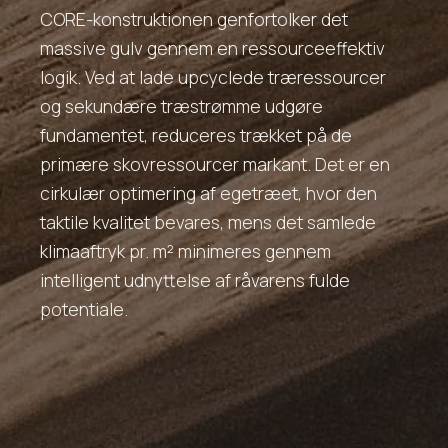
CORE-konstruktionen genfortolker det
massive gulv gennem en ressourceeffektiv
logik. Ved at lade upcyclede træressourcer
og sekundære træstrømme udgøre
fundamentet, reduceres trækket på de
primære skovressourcer markant. Det er en
cirkulær optimering af egetræet, hvor den
taktile kvalitet bevares, mens det samlede
klimaaftryk pr. m² minimeres gennem
intelligent udnyttelse af råvarens fulde
potentiale.